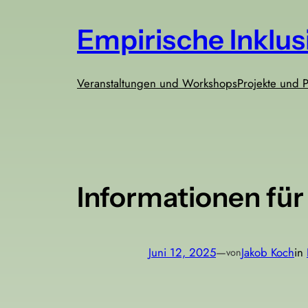
Zum
Empirische Inklu
Inhalt
springen
Veranstaltungen und Workshops
Projekte und P
Informationen fü
Juni 12, 2025
—
Jakob Koch
in
von