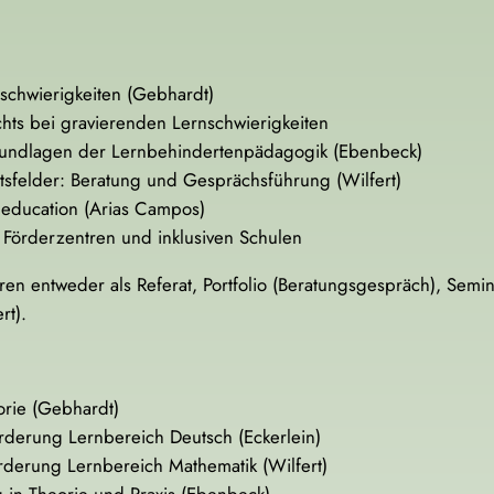
nschwierigkeiten (Gebhardt)
chts bei gravierenden Lernschwierigkeiten
Grundlagen der Lernbehindertenpädagogik (Ebenbeck)
sfelder: Beratung und Gesprächsführung (Wilfert)
d education (Arias Campos)
n Förderzentren und inklusiven Schulen
en entweder als Referat, Portfolio (Beratungsgespräch), Semi
rt).
orie (Gebhardt)
rderung Lernbereich Deutsch (Eckerlein)
rderung Lernbereich Mathematik (Wilfert)
in Theorie und Praxis (Ebenbeck)