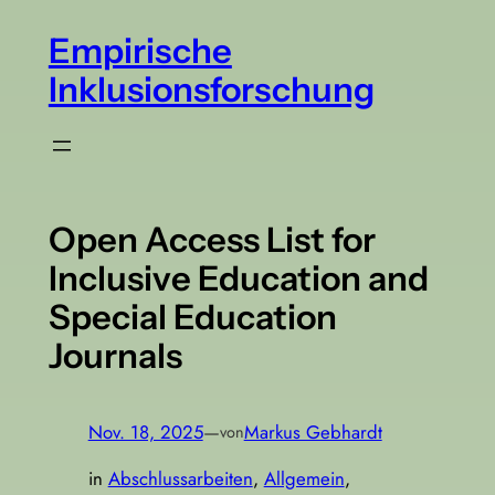
Zum
Empirische
Inhalt
springen
Inklusionsforschung
Open Access List for
Inclusive Education and
Special Education
Journals
Nov. 18, 2025
—
Markus Gebhardt
von
in
Abschlussarbeiten
, 
Allgemein
, 