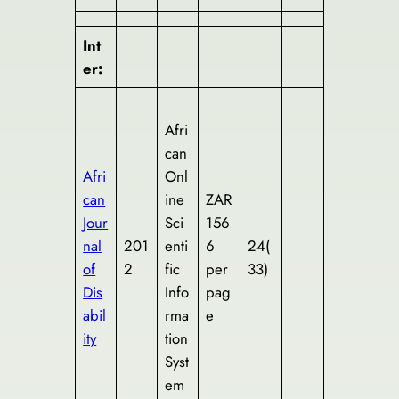
Int
er:
Afri
can
Afri
Onl
can
ine
ZAR
Jour
Sci
156
nal
201
enti
6
24(
of
2
fic
per
33)
Dis
Info
pag
abil
rma
e
ity
tion
Syst
em