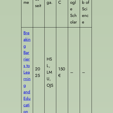
me
ga.
C
ogl
b of
seit
e
Sci
Sch
enc
olar
e
Bre
akin
g
Bar
rier
HS
s to
L,
20
150
Lea
LM
–
–
25
€
rnin
U,
g
OJS
and
Edu
cati
on