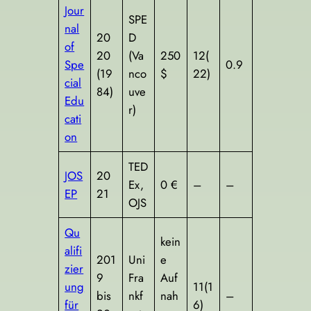
Jour
SPE
nal
20
D
of
20
(Va
250
12(
Spe
0.9
(19
nco
$
22)
cial
84)
uve
Edu
r)
cati
on
TED
JOS
20
Ex,
0 €
–
–
EP
21
OJS
Qu
kein
alifi
201
Uni
e
zier
9
Fra
Auf
ung
11(1
bis
nkf
nah
–
für
6)