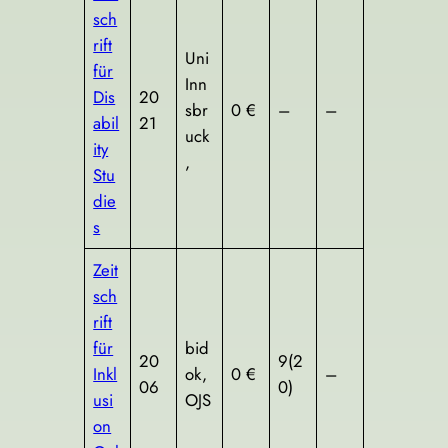
sch
rift
Uni
für
Inn
Dis
20
sbr
0 €
–
–
abil
21
uck
ity
,
Stu
die
s
Zeit
sch
rift
für
bid
20
9(2
Inkl
ok,
0 €
–
06
0)
usi
OJS
on