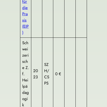
für
die
Pra
xis
(EIP
)
Sch
wei
zeri
sch
SZ
e Z.
20
H/
f.
0 €
23
CS
Hei
PS
lpä
dag
ogi
k