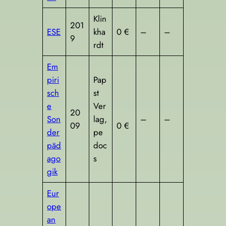
Klin
201
ESE
kha
0 €
–
–
9
rdt
Em
piri
Pap
sch
st
e
Ver
20
Son
lag,
–
–
09
0 €
der
pe
päd
doc
ago
s
gik
Eur
ope
an