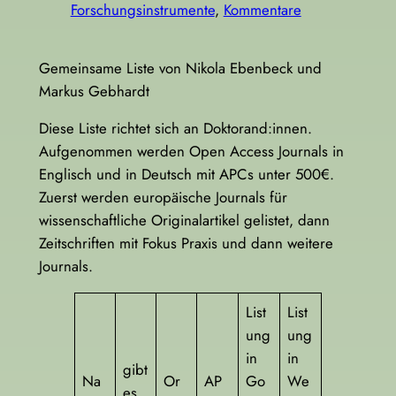
Forschungsinstrumente
, 
Kommentare
Gemeinsame Liste von Nikola Ebenbeck und
Markus Gebhardt
Diese Liste richtet sich an Doktorand:innen.
Aufgenommen werden Open Access Journals in
Englisch und in Deutsch mit APCs unter 500€.
Zuerst werden europäische Journals für
wissenschaftliche Originalartikel gelistet, dann
Zeitschriften mit Fokus Praxis und dann weitere
Journals.
List
List
ung
ung
in
in
gibt
Na
Or
AP
Go
We
es