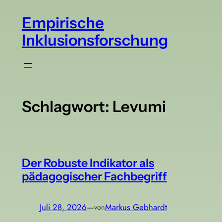
Zum
Empirische
Inhalt
springen
Inklusionsforschung
Schlagwort:
Levumi
Der Robuste Indikator als
pädagogischer Fachbegriff
Juli 28, 2026
—
Markus Gebhardt
von